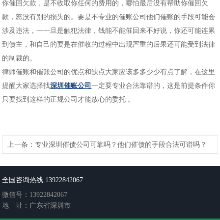
你催回欠款，是不收取你任何的费用的，哪怕最后没有帮助你催回欠
款，怒没有别的损失的。要是不专业的催账公司他们催账的手段可能会
涉及违法，一一旦是触犯法律，钱能不能催回来不好说，你还可能连累
到债主，和自己的要是在催收的过程中出现严重的后果还可能受到法律
的制裁的。
律师催账和催账公司的优点和缺点大家应该多多少少有点了解，在这里
提醒大家选择找
深圳催账公司
一定要专业合法靠谱的，这是前提条件你
只要找到这样的正规公司才能放心的委托 。
上一条：
专业深圳催债公司可靠吗？他们催债的手段合法可谱吗？
下一条：
为啥讨债难为啥选择深圳讨债公司帮助
全国咨询热线:13922842067
微信号：13922842067
地 址：广东省深圳市