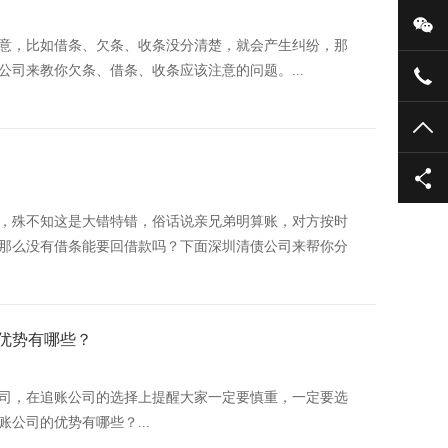
微
意，比如借条、欠条、收条没分清楚，就会产生纠纷，那
司来教你欠条、借条、收条应该注意的问题。...
139
TO
，殊不知这是大错特错，俗话说亲兄弟明算账，对方按时
那么没有借条能要回借款吗？下面深圳清债公司来帮你分
优势有哪些？
司，在追账公司的选择上提醒大家一定要慎重，一定要选
公司的优势有哪些？...