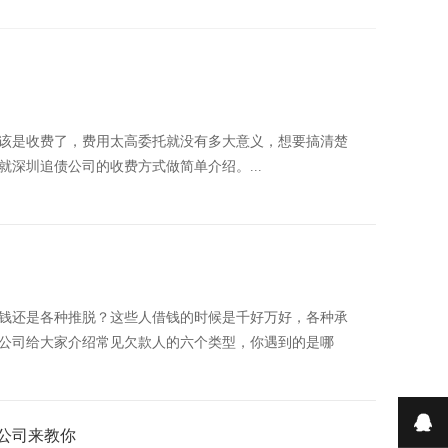
该是收费了，费用太高委托就没有多大意义，想要搞清楚
深圳追债公司的收费方式做简单介绍。...
钱还是各种推脱？这些人借钱的时候是千好万好，各种承
公司给大家介绍常见欠款人的六个类型，你遇到的是哪
在
公司来教你