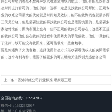
账公司帮助的都是不想再麻烦或者急需用钱的债主，他们有的是没有这
么时间去打官司的，他们的第一选择一定是先找收账公司帮忙，正规专
业的收账公司最大的优势就是时间短见效快，能不能收到钱也就最多两
三天见分晓，但是需要注意的再找收账公司也是需要慎重的，是需要多
家做对比的，因为市面上也有一些不正规的收账公司存在，这些不正规
的收账公司他们会在收账的过程中使用暴力的手段催收，他们一旦触犯
了法律，钱可能没有收回来，还可能带来一些麻烦事。
要是你遇到了欠债老赖，选择使用什么方式催收要看债权人的实际需求
的，这个有利有弊，需要了解更多的可以继续关注深圳龙盛债务公司
上一条：
香港讨账公司行业标准 哪家最正规
下一条：
专业深圳收债公司成功收债没有违法的秘诀在这里
全国咨询热线:13922842067
微信号：13922842067
地 址：广东省深圳市