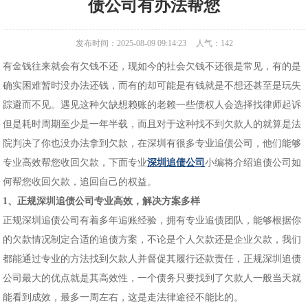
债公司有办法帮您
发布时间：2025-08-09 09:14:23
人气：
142
有金钱往来就会有欠钱不还，现如今的社会欠钱不还很是常见，有的是
确实困难暂时没办法还钱，而有的却可能是有钱就是不想还甚至是玩失
踪避而不见。遇见这种欠缺想赖账的老赖一些债权人会选择找律师起诉
但是耗时周期至少是一年半载，而且对于这种找不到欠款人的就算是法
院判决了你也没办法拿到欠款，在深圳有很多专业追债公司，他们能够
专业高效帮您收回欠款，下面专业
深圳追债公司
小编将介绍追债公司如
何帮您收回欠款，追回自己的权益。
1、正规深圳追债公司专业高效，解决方案多样
正规深圳追债公司有着多年追账经验，拥有专业追债团队，能够根据你
的欠款情况制定合适的追债方案，不论是个人欠款还是企业欠款，我们
都能通过专业的方法找到欠款人并督促其履行还款责任，正规深圳追债
公司最大的优点就是其高效性，一个债务只要找到了欠款人一般当天就
能看到成效，最多一周左右，这是走法律途径不能比的。