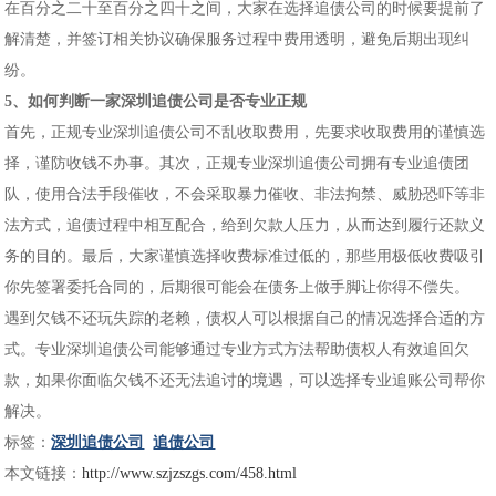
在百分之二十至百分之四十之间，大家在选择追债公司的时候要提前了
解清楚，并签订相关协议确保服务过程中费用透明，避免后期出现纠
纷。
5、如何判断一家深圳追债公司是否专业正规
首先，正规专业深圳追债公司不乱收取费用，先要求收取费用的谨慎选
择，谨防收钱不办事。其次，正规专业深圳追债公司拥有专业追债团
队，使用合法手段催收，不会采取暴力催收、非法拘禁、威胁恐吓等非
法方式，追债过程中相互配合，给到欠款人压力，从而达到履行还款义
务的目的。最后，大家谨慎选择收费标准过低的，那些用极低收费吸引
你先签署委托合同的，后期很可能会在债务上做手脚让你得不偿失。
遇到欠钱不还玩失踪的老赖，债权人可以根据自己的情况选择合适的方
式。专业深圳追债公司能够通过专业方式方法帮助债权人有效追回欠
款，如果你面临欠钱不还无法追讨的境遇，可以选择专业追账公司帮你
解决。
标签：
深圳追债公司
追债公司
本文链接：
http://www.szjzszgs.com/458.html